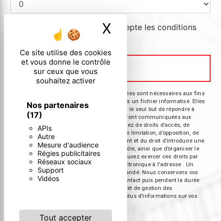
X
Masquer le ban
En cochant cette case, j'accepte les conditions
particulières ci-dessous **
Ce site utilise des cookies
et vous donne le contrôle
Envoyer
Envoyer
sur ceux que vous
souhaitez activer
** Les données personnelles communiquées sont nécessaires aux fins
de vous contacter et sont enregistrées dans un fichier informatisé. Elles
Nos partenaires
sont destinées à et ses sous-traitants dans le seul but de répondre à
(17)
votre message. Les données collectées seront communiquées aux
seuls destinataires suivants: . Vous disposez de droits d’accès, de
APIs
rectification, d’effacement, de portabilité, de limitation, d’opposition, de
Autre
retrait de votre consentement à tout moment et du droit d’introduire une
Mesure d'audience
réclamation auprès d’une autorité de contrôle, ainsi que d’organiser le
Régies publicitaires
sort de vos données post-mortem. Vous pouvez exercer ces droits par
Réseaux sociaux
voie postale à l'adresse ou par courrier électronique à l'adresse . Un
Support
justificatif d'identité pourra vous être demandé. Nous conservons vos
Vidéos
données pendant la période de prise de contact puis pendant la durée
de prescription légale aux fins probatoires et de gestion des
contentieux. Consultez le site cnil.fr pour plus d’informations sur vos
droits.
Tout accepter