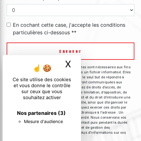
En cochant cette case, j'accepte les conditions
particulières ci-dessous **
Envoyer
Envoyer
X
Masquer le ban
** Les données personnelles communiquées sont nécessaires aux fins
de vous contacter et sont enregistrées dans un fichier informatisé. Elles
sont destinées à et ses sous-traitants dans le seul but de répondre à
Ce site utilise des cookies
votre message. Les données collectées seront communiquées aux
et vous donne le contrôle
seuls destinataires suivants: . Vous disposez de droits d’accès, de
sur ceux que vous
rectification, d’effacement, de portabilité, de limitation, d’opposition, de
souhaitez activer
retrait de votre consentement à tout moment et du droit d’introduire une
réclamation auprès d’une autorité de contrôle, ainsi que d’organiser le
sort de vos données post-mortem. Vous pouvez exercer ces droits par
Nos partenaires
(3)
voie postale à l'adresse ou par courrier électronique à l'adresse . Un
justificatif d'identité pourra vous être demandé. Nous conservons vos
Mesure d'audience
données pendant la période de prise de contact puis pendant la durée
de prescription légale aux fins probatoires et de gestion des
contentieux. Consultez le site cnil.fr pour plus d’informations sur vos
droits.