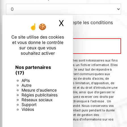
X
Masquer le ban
En cochant cette case, j'accepte les conditions
particulières ci-dessous **
Ce site utilise des cookies
et vous donne le contrôle
Envoyer
Envoyer
sur ceux que vous
souhaitez activer
** Les données personnelles communiquées sont nécessaires aux fins
de vous contacter et sont enregistrées dans un fichier informatisé. Elles
Nos partenaires
sont destinées à et ses sous-traitants dans le seul but de répondre à
(17)
votre message. Les données collectées seront communiquées aux
seuls destinataires suivants: . Vous disposez de droits d’accès, de
APIs
rectification, d’effacement, de portabilité, de limitation, d’opposition, de
Autre
retrait de votre consentement à tout moment et du droit d’introduire une
Mesure d'audience
réclamation auprès d’une autorité de contrôle, ainsi que d’organiser le
Régies publicitaires
sort de vos données post-mortem. Vous pouvez exercer ces droits par
Réseaux sociaux
voie postale à l'adresse ou par courrier électronique à l'adresse . Un
Support
justificatif d'identité pourra vous être demandé. Nous conservons vos
Vidéos
données pendant la période de prise de contact puis pendant la durée
de prescription légale aux fins probatoires et de gestion des
contentieux. Consultez le site cnil.fr pour plus d’informations sur vos
droits.