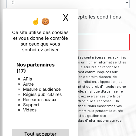
X
Masquer le ban
En cochant cette case, j'accepte les conditions
particulières ci-dessous **
Ce site utilise des cookies
et vous donne le contrôle
Envoyer
Envoyer
sur ceux que vous
souhaitez activer
** Les données personnelles communiquées sont nécessaires aux fins
de vous contacter et sont enregistrées dans un fichier informatisé. Elles
Nos partenaires
sont destinées à et ses sous-traitants dans le seul but de répondre à
(17)
votre message. Les données collectées seront communiquées aux
seuls destinataires suivants: . Vous disposez de droits d’accès, de
APIs
rectification, d’effacement, de portabilité, de limitation, d’opposition, de
Autre
retrait de votre consentement à tout moment et du droit d’introduire une
Mesure d'audience
réclamation auprès d’une autorité de contrôle, ainsi que d’organiser le
Régies publicitaires
sort de vos données post-mortem. Vous pouvez exercer ces droits par
Réseaux sociaux
voie postale à l'adresse ou par courrier électronique à l'adresse . Un
Support
justificatif d'identité pourra vous être demandé. Nous conservons vos
Vidéos
données pendant la période de prise de contact puis pendant la durée
de prescription légale aux fins probatoires et de gestion des
contentieux. Consultez le site cnil.fr pour plus d’informations sur vos
droits.
Tout accepter